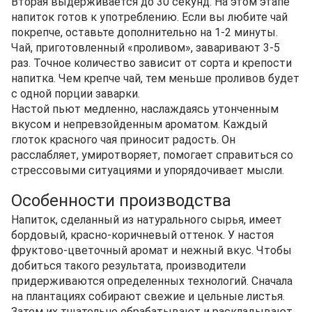
Вторая выдерживается до 30 секунд. На этом этапе
напиток готов к употреблению. Если вы любите чай
покрепче, оставьте дополнительно на 1-2 минуты.
Чай, приготовленный «проливом», заваривают 3-5
раз. Точное количество зависит от сорта и крепости
напитка. Чем крепче чай, тем меньше проливов будет
с одной порции заварки.
Настой пьют медленно, наслаждаясь утонченным
вкусом и непревзойденным ароматом. Каждый
глоток красного чая приносит радость. Он
расслабляет, умиротворяет, помогает справиться со
стрессовыми ситуациями и упорядочивает мысли.
Особенности производства
Напиток, сделанный из натурального сырья, имеет
бордовый, красно-коричневый оттенок. У настоя
фруктово-цветочный аромат и нежный вкус. Чтобы
добиться такого результата, производители
придерживаются определенных технологий. Сначала
на плантациях собирают свежие и цельные листья.
Затем их тщательно обрабатывают и раскладывают