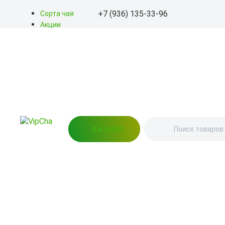
+7 (936) 135-33-96
Сорта чая
Акции
Блог
+7 (936) 135-33-96
О нас
Доставка
info@kitayskiy-chay.ru
Оплата
Контакты
Пн-Вс: 9.00 – 20.00
улица Мечникова, 148
(Пункт выдачи)
Каталог