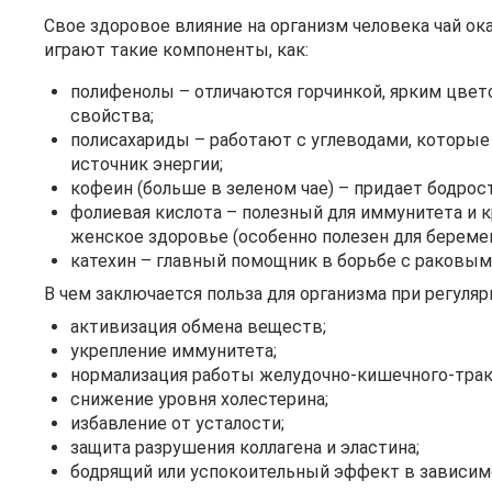
Свое здоровое влияние на организм человека чай ок
играют такие компоненты, как:
полифенолы – отличаются горчинкой, ярким цве
свойства;
полисахариды – работают с углеводами, которые
источник энергии;
кофеин (больше в зеленом чае) – придает бодрос
фолиевая кислота – полезный для иммунитета и 
женское здоровье (особенно полезен для береме
катехин – главный помощник в борьбе с раковым
В чем заключается польза для организма при регуля
активизация обмена веществ;
укрепление иммунитета;
нормализация работы желудочно-кишечного-трак
снижение уровня холестерина;
избавление от усталости;
защита разрушения коллагена и эластина;
бодрящий или успокоительный эффект в зависимо