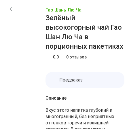
Заказы
Акции
Гао Шань Лю Ча
Блог
Избранное
Зелёный
О нас
Доставка
высокогорный чай Гао
Сравнение
Оплата
Шан Лю Ча в
Контакты
Корзина
порционных пакетиках
0.0
0 отзывов
Предзаказ
Описание
Вкус этого напитка глубокий и
многогранный, без неприятных
оттенков горечи и излишней