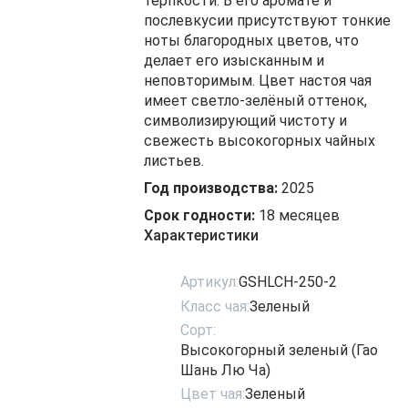
терпкости. В его аромате и
послевкусии присутствуют тонкие
ноты благородных цветов, что
делает его изысканным и
неповторимым. Цвет настоя чая
имеет светло-зелёный оттенок,
символизирующий чистоту и
свежесть высокогорных чайных
листьев.
Год производства:
2025
Срок годности:
18 месяцев
Характеристики
Артикул:
GSHLCH-250-2
Класс чая:
Зеленый
Сорт:
Высокогорный зеленый (Гао
Шань Лю Ча)
Цвет чая:
Зеленый