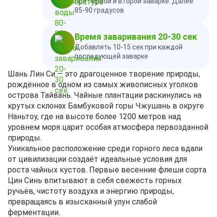
При первой и второй заварке. Далее
85-90 градусов
Время заваривания 20-30 сек
Добавлять 10-15 сек при каждой
последующей заварке
Шань Лин Си — это драгоценное творение природы,
рождённое в одном из самых живописных уголков
острова Тайвань. Чайные плантации раскинулись на
крутых склонах Бамбуковой горы Чжушань в округе
Наньтоу, где на высоте более 1200 метров над
уровнем моря царит особая атмосфера первозданной
природы.
Уникальное расположение среди горного леса вдали
от цивилизации создаёт идеальные условия для
роста чайных кустов. Первые весенние флеши сорта
Цин Синь впитывают в себя свежесть горных
ручьёв, чистоту воздуха и энергию природы,
превращаясь в изысканный улун слабой
ферментации.