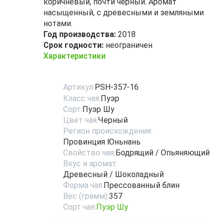
коричневый, почти чёрный. Аромат
насыщенный, с древесными и земляными
нотами.
Год производства:
2018
Срок годности:
неограничен
Характеристики
Артикул:
PSH-357-16
Класс чая:
Пуэр
Сорт:
Пуэр Шу
Цвет чая:
Черный
Регион происхождения:
Провинция Юньнань
Свойство чая:
Бодрящий / Опьяняющий
Вкус и аромат:
Древесный / Шоколадный
Форма чая:
Прессованный блин
Вес (грамм):
357
Сорт чая:
Пуэр Шу